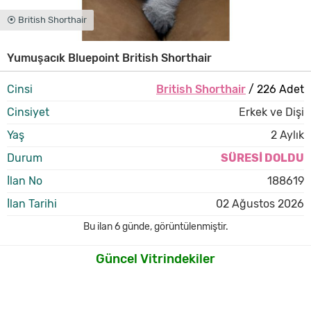
⦿ British Shorthair
Yumuşacık Bluepoint British Shorthair
Cinsi
British Shorthair
/ 226 Adet
Cinsiyet
Erkek ve Dişi
Yaş
2 Aylık
Durum
SÜRESİ DOLDU
İlan No
188619
İlan Tarihi
02 Ağustos 2026
Bu ilan
6 günde
,
görüntülenmiştir.
Güncel Vitrindekiler