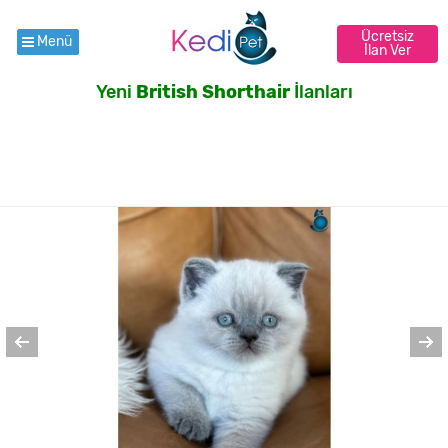
Ücretsiz
Menü
İlan Ver
Yeni
British Shorthair
İlanları