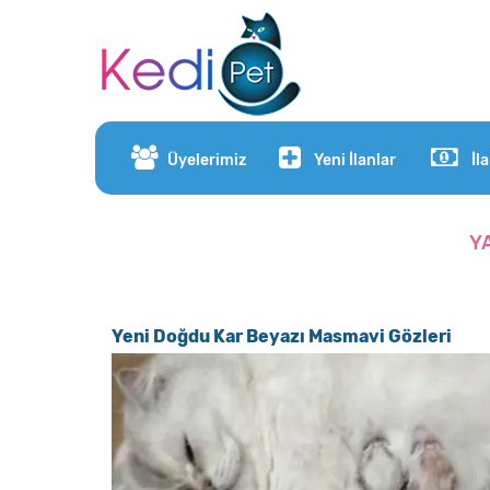
Üyelerimiz
Yeni İlanlar
İl
Y
Yeni Doğdu Kar Beyazı Masmavi Gözleri