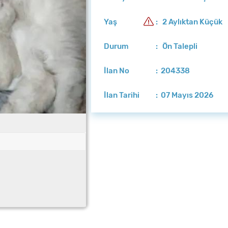
Yaş
: 2 Aylıktan Küçük
Durum
: Ön Talepli
İlan No
: 204338
İlan Tarihi
: 07 Mayıs 2026