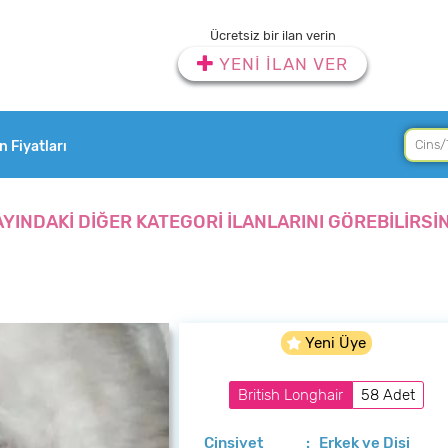
Ücretsiz bir ilan verin
YENİ İLAN VER
an Fiyatları
AYINDAKİ DİĞER KATEGORİ İLANLARINI GÖREBİLİRSİN
Yeni Üye
British Longhair
58 Adet
Cinsiyet
: Erkek ve Dişi