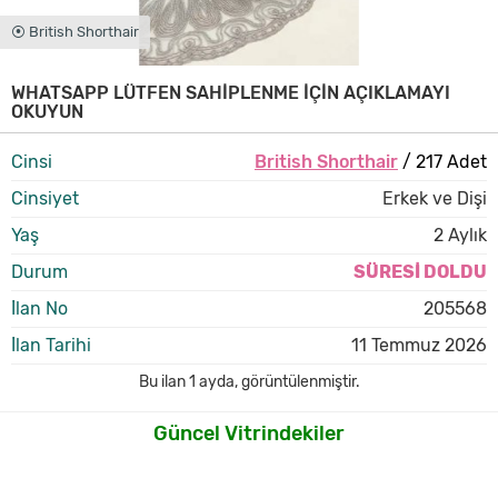
⦿ British Shorthair
WHATSAPP LÜTFEN SAHİPLENME İÇİN AÇIKLAMAYI
OKUYUN
Cinsi
British Shorthair
/ 217 Adet
Cinsiyet
Erkek ve Dişi
Yaş
2 Aylık
Durum
SÜRESİ DOLDU
İlan No
205568
İlan Tarihi
11 Temmuz 2026
Bu ilan
1 ayda
,
görüntülenmiştir.
Güncel Vitrindekiler