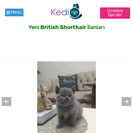
Ücretsiz
Menü
İlan Ver
Yeni
British Shorthair
İlanları