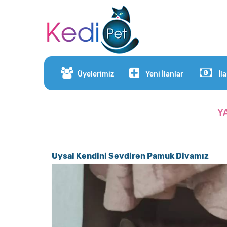
Üyelerimiz
Yeni İlanlar
İl
Y
Uysal Kendini Sevdiren Pamuk Divamız