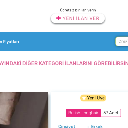
Ücretsiz bir ilan verin
YENİ İLAN VER
an Fiyatları
AYINDAKİ DİĞER KATEGORİ İLANLARINI GÖREBİLİRSİN
Yeni Üye
British Longhair
57 Adet
Cinsiyet
: Erkek