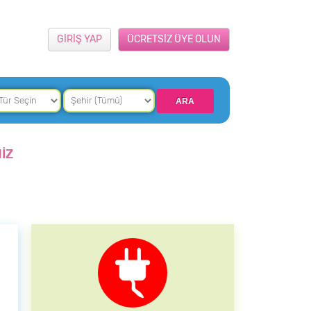
GİRİŞ YAP
ÜCRETSİZ ÜYE OLUN
İZ