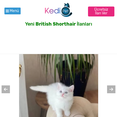
Ücretsiz
Menü
İlan Ver
Yeni
British Shorthair
İlanları