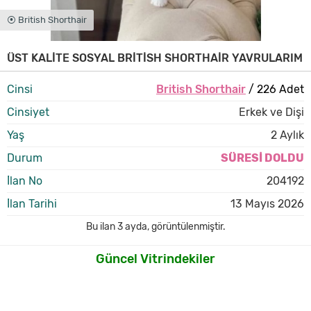
⦿ British Shorthair
ÜST KALİTE SOSYAL BRİTİSH SHORTHAİR YAVRULARIM
Cinsi
British Shorthair
/ 226 Adet
Cinsiyet
Erkek ve Dişi
Yaş
2 Aylık
Durum
SÜRESİ DOLDU
İlan No
204192
İlan Tarihi
13 Mayıs 2026
Bu ilan
3 ayda
,
görüntülenmiştir.
Güncel Vitrindekiler