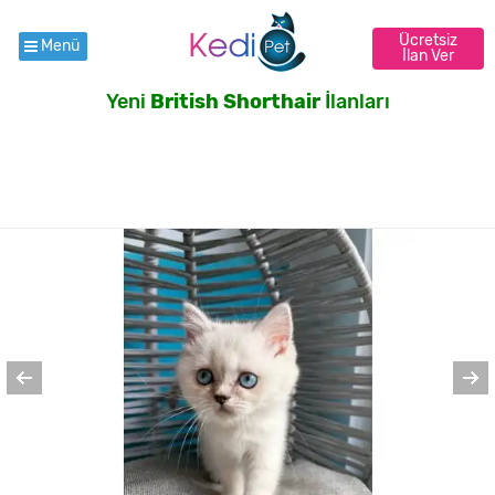
Ücretsiz
Menü
İlan Ver
Yeni
British Shorthair
İlanları