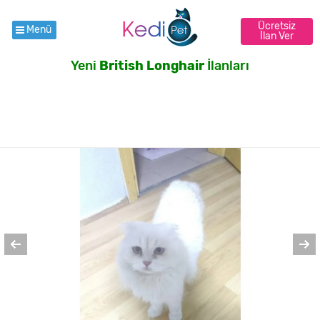
Ücretsiz
Menü
İlan Ver
Yeni
British Longhair
İlanları