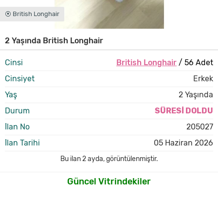
⦿ British Longhair
2 Yaşında British Longhair
Cinsi
British Longhair
/ 56 Adet
Cinsiyet
Erkek
Yaş
2 Yaşında
Durum
SÜRESİ DOLDU
İlan No
205027
İlan Tarihi
05 Haziran 2026
Bu ilan
2 ayda
,
görüntülenmiştir.
Güncel Vitrindekiler