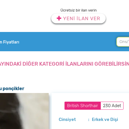
Ücretsiz bir ilan verin
YENİ İLAN VER
an Fiyatları
AYINDAKİ DİĞER KATEGORİ İLANLARINI GÖREBİLİRSİN
u ponçikler
British Shorthair
230 Adet
Cinsiyet
: Erkek ve Dişi