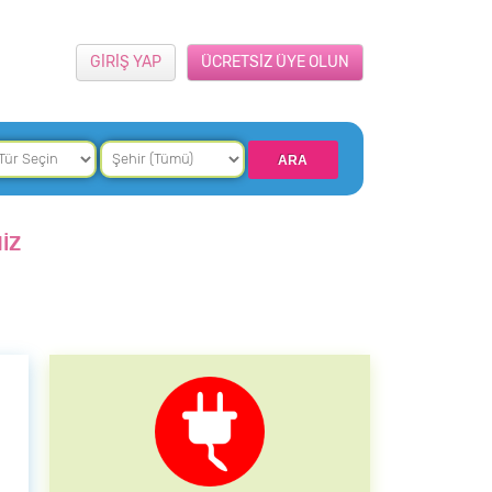
GİRİŞ YAP
ÜCRETSİZ ÜYE OLUN
İZ