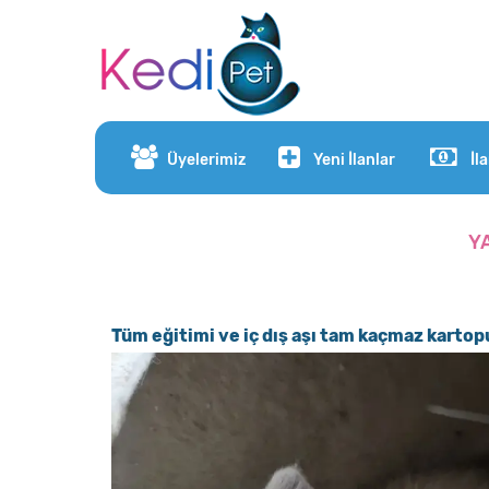
Üyelerimiz
Yeni İlanlar
İl
Y
Tüm eğitimi ve iç dış aşı tam kaçmaz kartop