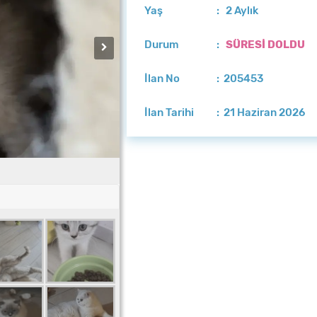
Yaş
: 2 Aylık
Durum
:
SÜRESİ DOLDU
İlan No
: 205453
İlan Tarihi
: 21 Haziran 2026