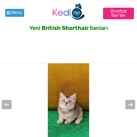
Ücretsiz
Menü
İlan Ver
Yeni
British Shorthair
İlanları