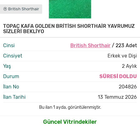
⦿ British Shorthair
TOPAÇ KAFA GOLDEN BRİTİSH SHORTHAİR YAVRUMUZ
SİZLERİ BEKLİYO
Cinsi
British Shorthair
/ 223 Adet
Cinsiyet
Erkek ve Dişi
Yaş
2 Aylık
Durum
SÜRESİ DOLDU
İlan No
204826
İlan Tarihi
13 Temmuz 2026
Bu ilan
1 ayda
,
görüntülenmiştir.
Güncel Vitrindekiler