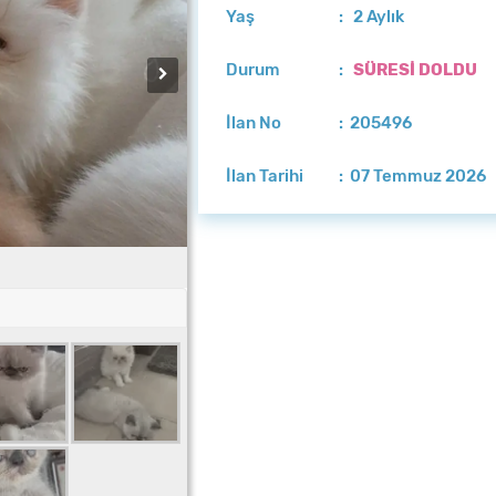
Yaş
: 2 Aylık
Durum
:
SÜRESİ DOLDU
İlan No
: 205496
İlan Tarihi
: 07 Temmuz 2026