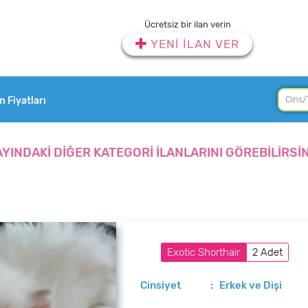
Ücretsiz bir ilan verin
YENİ İLAN VER
an Fiyatları
AYINDAKİ DİĞER KATEGORİ İLANLARINI GÖREBİLİRSİN
Exotic Shorthair
2 Adet
Cinsiyet
: Erkek ve Dişi