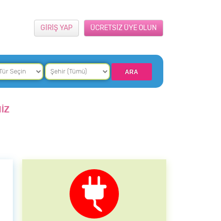
GİRİŞ YAP
ÜCRETSİZ ÜYE OLUN
İZ