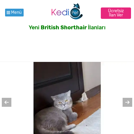
Ücretsiz
Menü
İlan Ver
Yeni
British Shorthair
İlanları