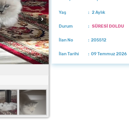
Yaş
: 2 Aylık
Durum
:
SÜRESİ DOLDU
İlan No
: 205512
İlan Tarihi
: 09 Temmuz 2026