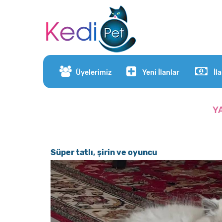
Üyelerimiz
Yeni İlanlar
İl
Y
Süper tatlı, şirin ve oyuncu