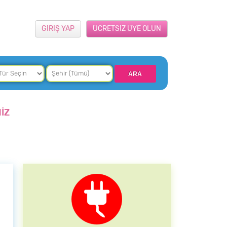
GİRİŞ YAP
ÜCRETSİZ ÜYE OLUN
İZ