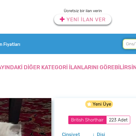
Ücretsiz bir ilan verin
YENİ İLAN VER
an Fiyatları
AYINDAKİ DİĞER KATEGORİ İLANLARINI GÖREBİLİRSİN
Yeni Üye
British Shorthair
223 Adet
Cinsiyet
: Dişi