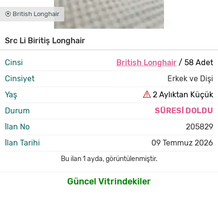
⦿ British Longhair
Src Li Biritiş Longhair
Cinsi
British Longhair
/ 58 Adet
Cinsiyet
Erkek ve Dişi
Yaş
2 Aylıktan Küçük
Durum
SÜRESİ DOLDU
İlan No
205829
İlan Tarihi
09 Temmuz 2026
Bu ilan
1 ayda
,
görüntülenmiştir.
Güncel Vitrindekiler