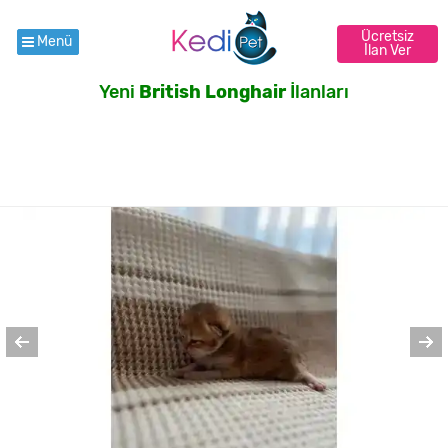
Ücretsiz
Menü
İlan Ver
Yeni
British Longhair
İlanları