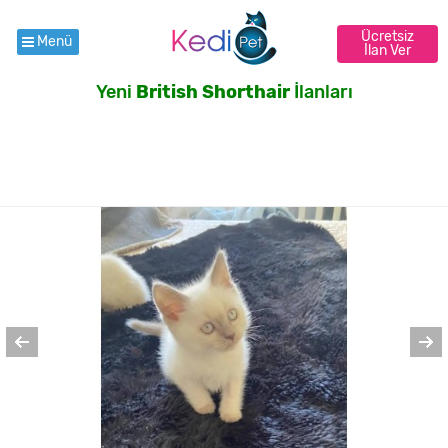
Ücretsiz
Menü
İlan Ver
Yeni
British Shorthair
İlanları