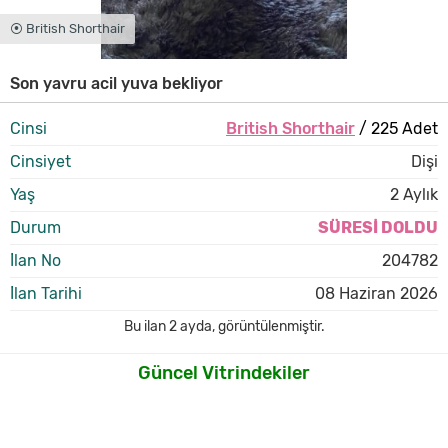
⦿ British Shorthair
Son yavru acil yuva bekliyor
Cinsi
British Shorthair
/ 225 Adet
Cinsiyet
Dişi
Yaş
2 Aylık
Durum
SÜRESİ DOLDU
İlan No
204782
İlan Tarihi
08 Haziran 2026
Bu ilan
2 ayda
,
görüntülenmiştir.
Güncel Vitrindekiler