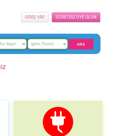
GİRİŞ YAP
ÜCRETSİZ ÜYE OLUN
İZ