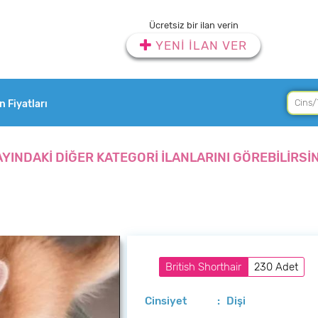
Ücretsiz bir ilan verin
YENİ İLAN VER
an Fiyatları
AYINDAKİ DİĞER KATEGORİ İLANLARINI GÖREBİLİRSİN
British Shorthair
230 Adet
Cinsiyet
: Dişi