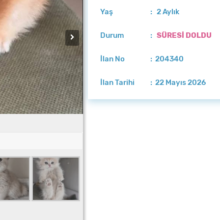
Yaş
: 2 Aylık
Durum
:
SÜRESİ DOLDU
İlan No
: 204340
İlan Tarihi
: 22 Mayıs 2026