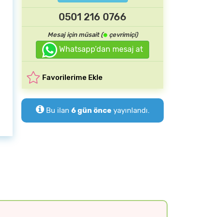
0501 216 0766
Mesaj için müsait (
çevrimiçi)
Whatsapp’dan mesaj at
Favorilerime Ekle
Bu ilan
6 gün önce
yayınlandı.