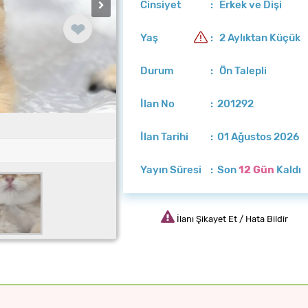
Cinsiyet
: Erkek ve Dişi
❤
Yaş
: 2 Aylıktan Küçük
Durum
: Ön Talepli
İlan No
: 201292
İlan Tarihi
: 01 Ağustos 2026
Yayın Süresi
: Son
12 Gün
Kaldı
İlanı Şikayet Et / Hata Bildir