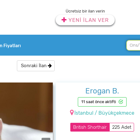
Ücretsiz bir ilan verin
YENİ İLAN VER
an Fiyatları
Sonraki İlan
Erogan B.
11 saat önce aktifti
İstanbul / Büyükçekmece
British Shorthair
225 Adet