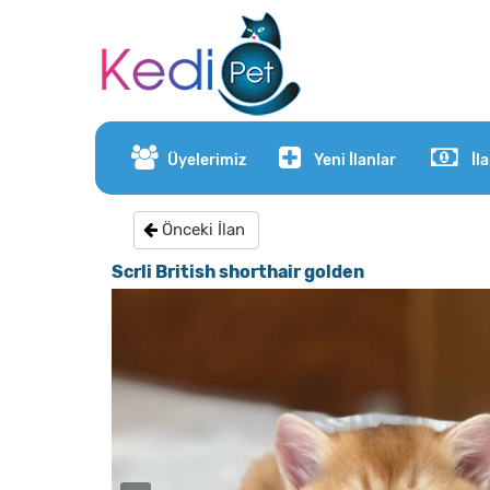
Üyelerimiz
Yeni İlanlar
İl
Önceki İlan
Scrli British shorthair golden