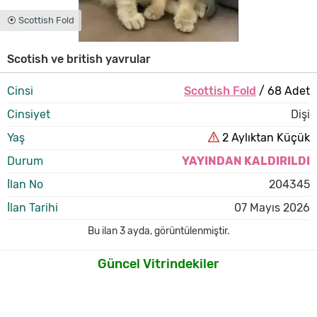
⦿ Scottish Fold
Scotish ve british yavrular
Cinsi
Scottish Fold
/ 68 Adet
Cinsiyet
Dişi
Yaş
2 Aylıktan Küçük
Durum
YAYINDAN KALDIRILDI
İlan No
204345
İlan Tarihi
07 Mayıs 2026
Bu ilan
3 ayda
,
görüntülenmiştir.
Güncel Vitrindekiler