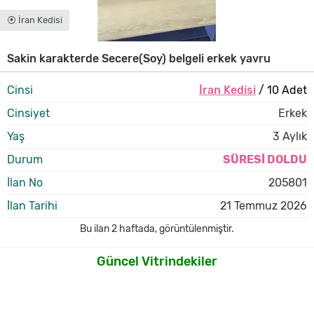
⦿ İran Kedisi
Sakin karakterde Secere(Soy) belgeli erkek yavru
Cinsi
İran Kedisi
/ 10 Adet
Cinsiyet
Erkek
Yaş
3 Aylık
Durum
SÜRESİ DOLDU
İlan No
205801
İlan Tarihi
21 Temmuz 2026
Bu ilan
2 haftada
,
görüntülenmiştir.
Güncel Vitrindekiler