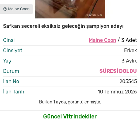
⦿ Maine Coon
Safkan secereli eksiksiz geleceğin şampiyon adayı
Cinsi
Maine Coon
/ 3 Adet
Cinsiyet
Erkek
Yaş
3 Aylık
Durum
SÜRESİ DOLDU
İlan No
205545
İlan Tarihi
10 Temmuz 2026
Bu ilan
1 ayda
,
görüntülenmiştir.
Güncel Vitrindekiler