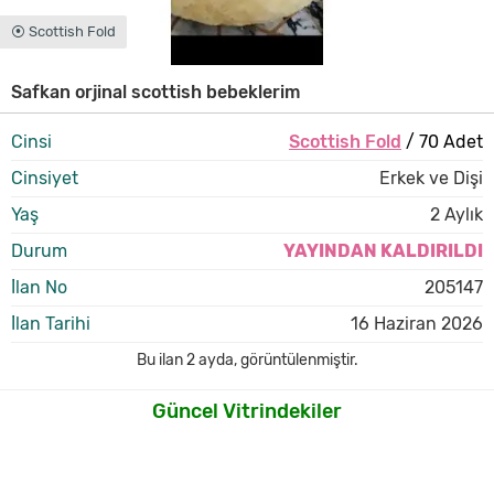
⦿ Scottish Fold
Safkan orjinal scottish bebeklerim
Cinsi
Scottish Fold
/ 70 Adet
Cinsiyet
Erkek ve Dişi
Yaş
2 Aylık
Durum
YAYINDAN KALDIRILDI
İlan No
205147
İlan Tarihi
16 Haziran 2026
Bu ilan
2 ayda
,
görüntülenmiştir.
Güncel Vitrindekiler