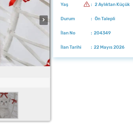
Yaş
: 2 Aylıktan Küçük
Durum
: Ön Talepli
İlan No
: 204349
İlan Tarihi
: 22 Mayıs 2026