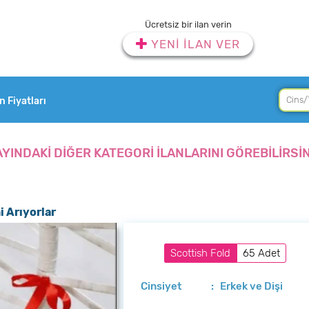
Ücretsiz bir ilan verin
YENİ İLAN VER
an Fiyatları
AYINDAKİ DİĞER KATEGORİ İLANLARINI GÖREBİLİRSİN
i Arıyorlar
Scottish Fold
65 Adet
Cinsiyet
: Erkek ve Dişi