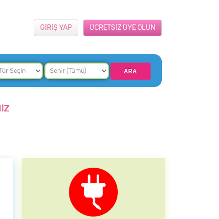
GİRİŞ YAP
ÜCRETSİZ ÜYE OLUN
İZ