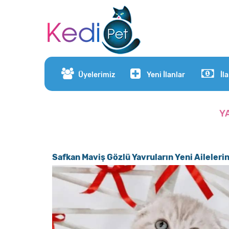
Üyelerimiz
Yeni İlanlar
İl
Y
Safkan Maviş Gözlü Yavruların Yeni Ailelerin