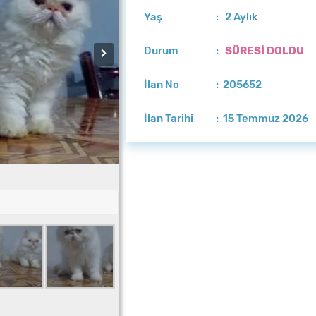
Yaş
: 2 Aylık
Durum
:
SÜRESİ DOLDU
İlan No
: 205652
İlan Tarihi
: 15 Temmuz 2026