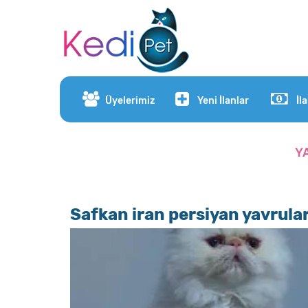
Üyelerimiz
Yeni İlanlar
İl
Y
Safkan iran persiyan yavrula