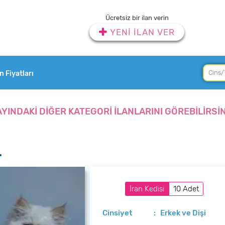
Ücretsiz bir ilan verin
YENİ İLAN VER
an Fiyatları
AYINDAKİ DİĞER KATEGORİ İLANLARINI GÖREBİLİRSİN
r
İran Kedisi
10 Adet
Cinsiyet
: Erkek ve Dişi