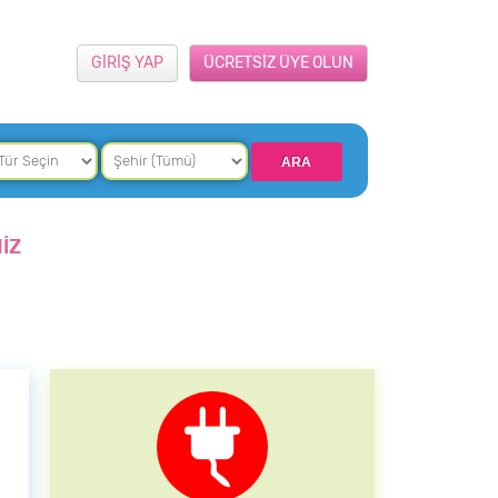
GİRİŞ YAP
ÜCRETSİZ ÜYE OLUN
İZ