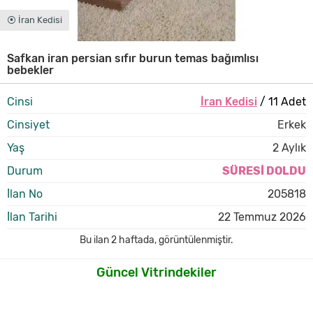
⦿ İran Kedisi
Safkan iran persian sıfır burun temas bağımlısı
bebekler
Cinsi
İran Kedisi
/ 11 Adet
Cinsiyet
Erkek
Yaş
2 Aylık
Durum
SÜRESİ DOLDU
İlan No
205818
İlan Tarihi
22 Temmuz 2026
Bu ilan
2 haftada
,
görüntülenmiştir.
Güncel Vitrindekiler