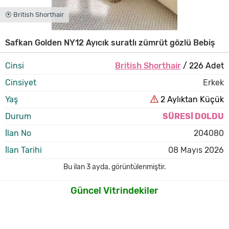
⦿ British Shorthair
Safkan Golden NY12 Ayıcık suratlı zümrüt gözlü Bebiş
Cinsi
British Shorthair
/ 226 Adet
Cinsiyet
Erkek
Yaş
2 Aylıktan Küçük
Durum
SÜRESİ DOLDU
İlan No
204080
İlan Tarihi
08 Mayıs 2026
Bu ilan
3 ayda
,
görüntülenmiştir.
Güncel Vitrindekiler