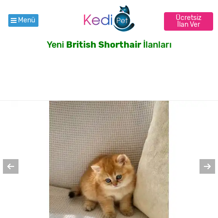
Ücretsiz
Menü
İlan Ver
Yeni
British Shorthair
İlanları