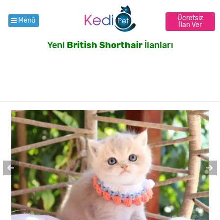
Ücretsiz
Menü
İlan Ver
Yeni
British Shorthair
İlanları