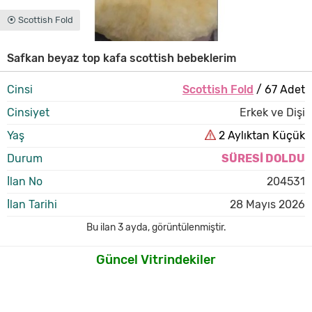
⦿ Scottish Fold
Safkan beyaz top kafa scottish bebeklerim
Cinsi
Scottish Fold
/ 67 Adet
Cinsiyet
Erkek ve Dişi
Yaş
2 Aylıktan Küçük
Durum
SÜRESİ DOLDU
İlan No
204531
İlan Tarihi
28 Mayıs 2026
Bu ilan
3 ayda
,
görüntülenmiştir.
Güncel Vitrindekiler