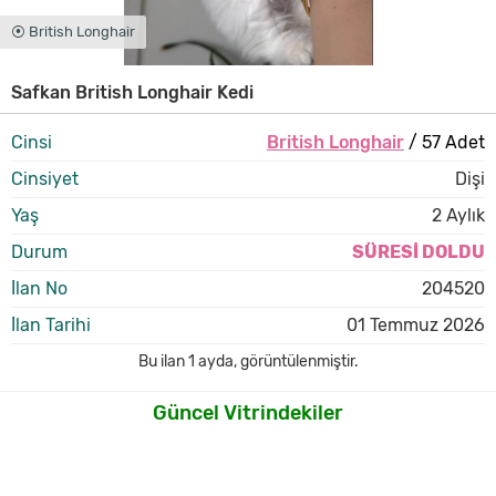
⦿ British Longhair
Safkan British Longhair Kedi
Cinsi
British Longhair
/ 57 Adet
Cinsiyet
Dişi
Yaş
2 Aylık
Durum
SÜRESİ DOLDU
İlan No
204520
İlan Tarihi
01 Temmuz 2026
Bu ilan
1 ayda
,
görüntülenmiştir.
Güncel Vitrindekiler