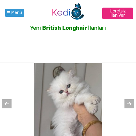
Ücretsiz
Menü
İlan Ver
Yeni
British Longhair
İlanları