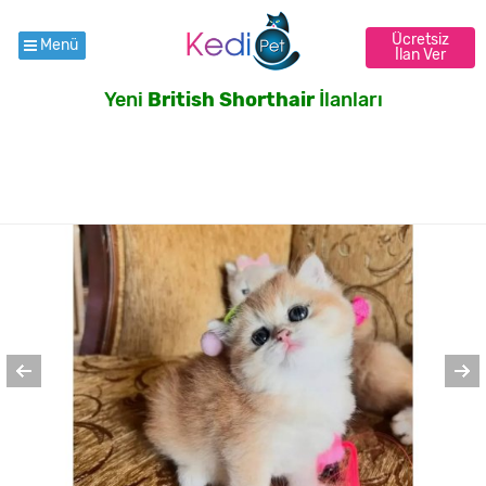
Ücretsiz
Menü
İlan Ver
Yeni
British Shorthair
İlanları