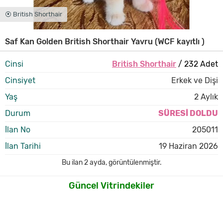
⦿ British Shorthair
Saf Kan Golden British Shorthair Yavru (WCF kayıtlı )
Cinsi
British Shorthair
/ 232 Adet
Cinsiyet
Erkek ve Dişi
Yaş
2 Aylık
Durum
SÜRESİ DOLDU
İlan No
205011
İlan Tarihi
19 Haziran 2026
Bu ilan
2 ayda
,
görüntülenmiştir.
Güncel Vitrindekiler