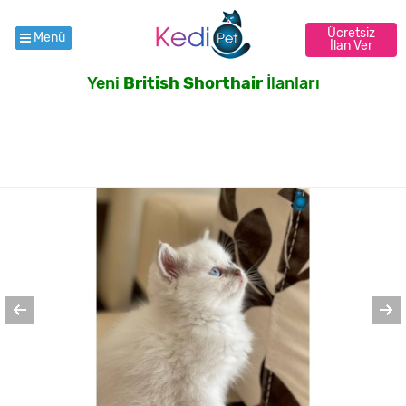
Ücretsiz
Menü
İlan Ver
Yeni
British Shorthair
İlanları