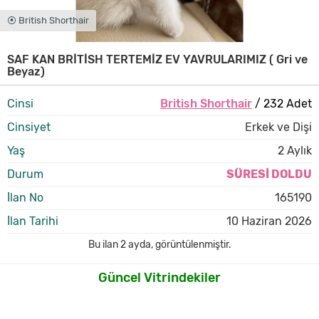
⦿ British Shorthair
SAF KAN BRİTİSH TERTEMİZ EV YAVRULARIMIZ ( Gri ve
Beyaz)
Cinsi
British Shorthair
/ 232 Adet
Cinsiyet
Erkek ve Dişi
Yaş
2 Aylık
Durum
SÜRESİ DOLDU
İlan No
165190
İlan Tarihi
10 Haziran 2026
Bu ilan
2 ayda
,
görüntülenmiştir.
Güncel Vitrindekiler