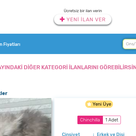
Ücretsiz bir ilan verin
YENİ İLAN VER
an Fiyatları
AYINDAKİ DİĞER KATEGORİ İLANLARINI GÖREBİLİRSİN
ler
Yeni Üye
Chinchilla
1 Adet
Cinsiyet
: Erkek ve Dişi