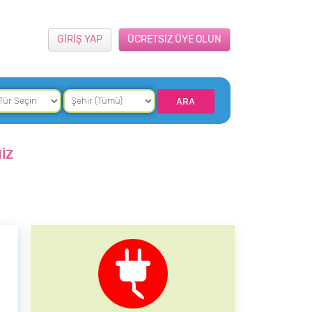
GİRİŞ YAP
ÜCRETSİZ ÜYE OLUN
İZ