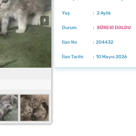
Yaş
: 2 Aylık
Durum
:
SÜRESİ DOLDU
İlan No
: 204432
İlan Tarihi
: 10 Mayıs 2026