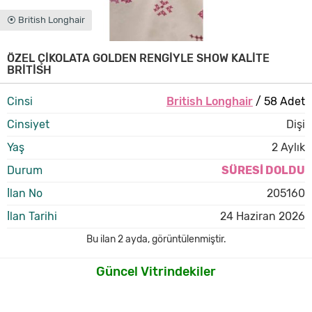
⦿ British Longhair
ÖZEL ÇİKOLATA GOLDEN RENGİYLE SHOW KALİTE
BRİTİSH
Cinsi
British Longhair
/ 58 Adet
Cinsiyet
Dişi
Yaş
2 Aylık
Durum
SÜRESİ DOLDU
İlan No
205160
İlan Tarihi
24 Haziran 2026
Bu ilan
2 ayda
,
görüntülenmiştir.
Güncel Vitrindekiler