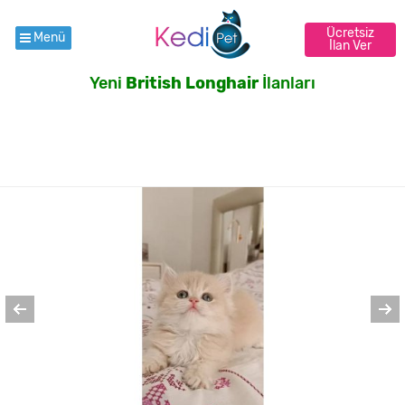
Ücretsiz
Menü
İlan Ver
Yeni
British Longhair
İlanları