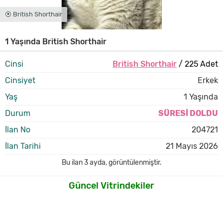
⦿ British Shorthair
1 Yaşında British Shorthair
Cinsi
British Shorthair
/ 225 Adet
Cinsiyet
Erkek
Yaş
1 Yaşında
Durum
SÜRESİ DOLDU
İlan No
204721
İlan Tarihi
21 Mayıs 2026
Bu ilan
3 ayda
,
görüntülenmiştir.
Güncel Vitrindekiler