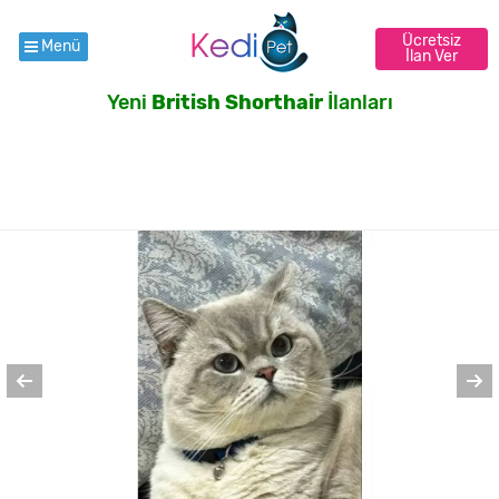
Ücretsiz
Menü
İlan Ver
Yeni
British Shorthair
İlanları