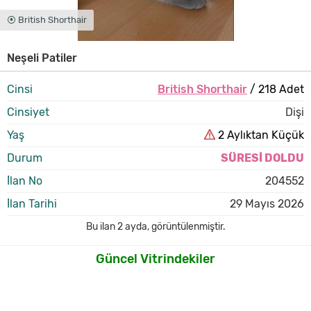
⦿ British Shorthair
Neşeli Patiler
Cinsi
British Shorthair
/ 218 Adet
Cinsiyet
Dişi
Yaş
2 Aylıktan Küçük
Durum
SÜRESİ DOLDU
İlan No
204552
İlan Tarihi
29 Mayıs 2026
Bu ilan
2 ayda
,
görüntülenmiştir.
Güncel Vitrindekiler