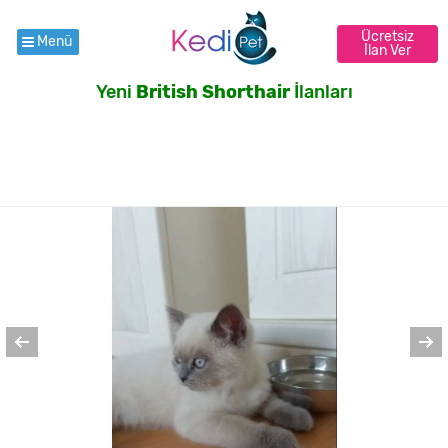
Ücretsiz
Menü
İlan Ver
Yeni
British Shorthair
İlanları