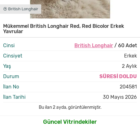
⦿ British Longhair
Mükemmel British Longhair Red, Red Bicolor Erkek
Yavrular
Cinsi
British Longhair
/ 60 Adet
Cinsiyet
Erkek
Yaş
2 Aylık
Durum
SÜRESİ DOLDU
İlan No
204581
İlan Tarihi
30 Mayıs 2026
Bu ilan
2 ayda
,
görüntülenmiştir.
Güncel Vitrindekiler