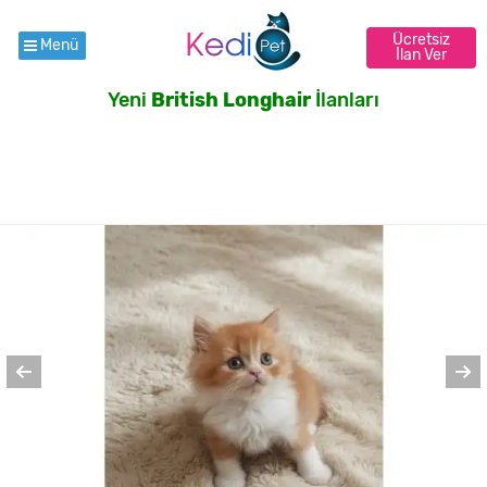
Ücretsiz
Menü
İlan Ver
Yeni
British Longhair
İlanları