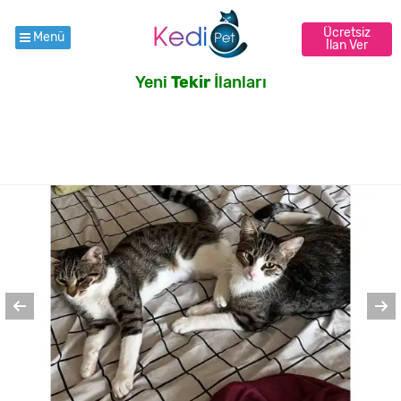
Ücretsiz
Menü
İlan Ver
Yeni
Tekir
İlanları