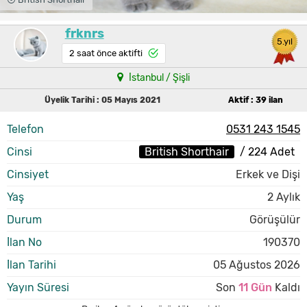
frknrs
5.yıl
2 saat önce aktifti
İstanbul / Şişli
Üyelik Tarihi : 05 Mayıs 2021
Aktif : 39 ilan
Telefon
0531 243 1545
Cinsi
British Shorthair
/ 224 Adet
Cinsiyet
Erkek ve Dişi
Yaş
2 Aylık
Durum
Görüşülür
İlan No
190370
İlan Tarihi
05 Ağustos 2026
Yayın Süresi
Son
11 Gün
Kaldı