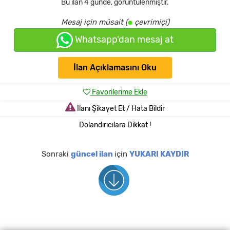
Bu ilan
4 günde
,
görüntülenmiştir.
Mesaj için müsait (
çevrimiçi)
Whatsapp'dan mesaj at
İlan Açıklamasını Oku
Favorilerime Ekle
İlanı Şikayet Et / Hata Bildir
Dolandırıcılara Dikkat !
Sonraki
güncel ilan
için
YUKARI KAYDIR