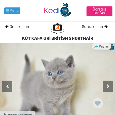
Ücretsiz
Menü
İlan Ver
Önceki İlan
3
Sonraki İlan
KÜT KAFA GRİ BRİTİSH SHORTHAİR
Paylaş
⦿ British Shorthair