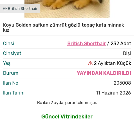
⦿ British Shorthair
Koyu Golden safkan zümrüt gözlü topaç kafa minnak
kız
Cinsi
British Shorthair
/ 232 Adet
Cinsiyet
Dişi
Yaş
2 Aylıktan Küçük
Durum
YAYINDAN KALDIRILDI
İlan No
205008
İlan Tarihi
11 Haziran 2026
Bu ilan
2 ayda
,
görüntülenmiştir.
Güncel Vitrindekiler