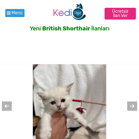
Ücretsiz
Menü
İlan Ver
Yeni
British Shorthair
İlanları