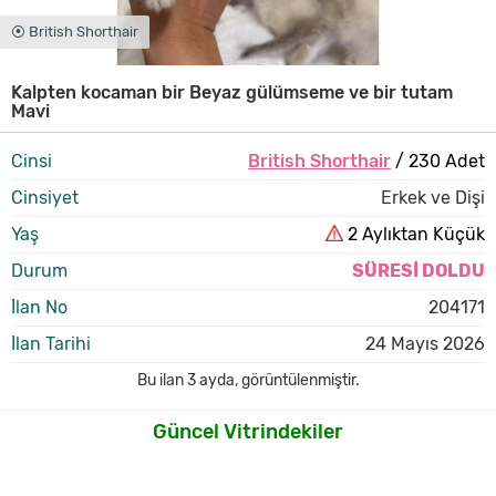
⦿ British Shorthair
Kalpten kocaman bir Beyaz gülümseme ve bir tutam
Mavi
Cinsi
British Shorthair
/ 230 Adet
Cinsiyet
Erkek ve Dişi
Yaş
2 Aylıktan Küçük
Durum
SÜRESİ DOLDU
İlan No
204171
İlan Tarihi
24 Mayıs 2026
Bu ilan
3 ayda
,
görüntülenmiştir.
Güncel Vitrindekiler