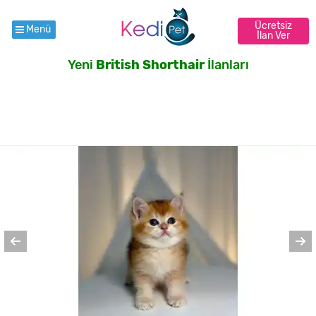
Ücretsiz
Menü
İlan Ver
Yeni
British Shorthair
İlanları