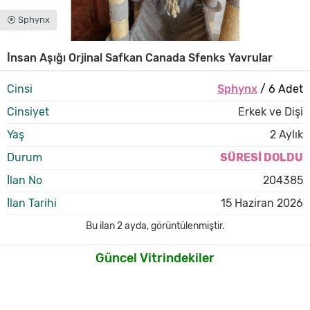
⦿ Sphynx
İnsan Aşığı Orjinal Safkan Canada Sfenks Yavrular
Cinsi
Sphynx
/ 6 Adet
Cinsiyet
Erkek ve Dişi
Yaş
2 Aylık
Durum
SÜRESİ DOLDU
İlan No
204385
İlan Tarihi
15 Haziran 2026
Bu ilan
2 ayda
,
görüntülenmiştir.
Güncel Vitrindekiler