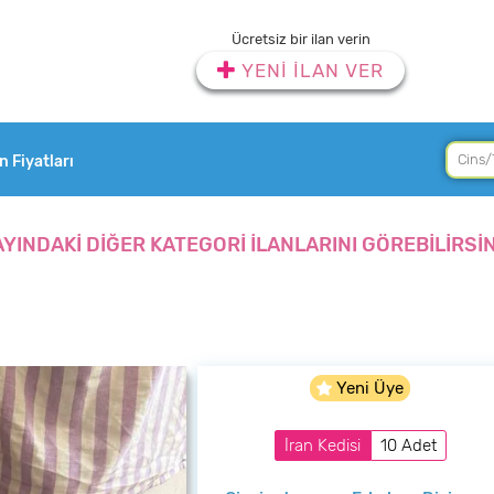
Ücretsiz bir ilan verin
YENİ İLAN VER
an Fiyatları
AYINDAKİ DİĞER KATEGORİ İLANLARINI GÖREBİLİRSİN
Yeni Üye
İran Kedisi
10 Adet