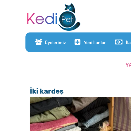
Üyelerimiz
Yeni İlanlar
İl
Y
İki kardeş