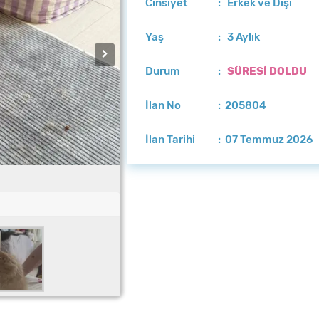
Cinsiyet
: Erkek ve Dişi
Yaş
: 3 Aylık
Durum
:
SÜRESİ DOLDU
İlan No
: 205804
İlan Tarihi
: 07 Temmuz 2026