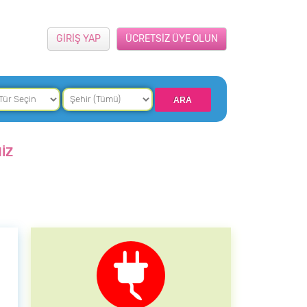
GİRİŞ YAP
ÜCRETSİZ ÜYE OLUN
İZ