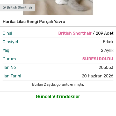
⦿ British Shorthair
Harika Lilac Rengi Parçalı Yavru
Cinsi
British Shorthair
/ 209 Adet
Cinsiyet
Erkek
Yaş
2 Aylık
Durum
SÜRESİ DOLDU
İlan No
205053
İlan Tarihi
20 Haziran 2026
Bu ilan
2 ayda
,
görüntülenmiştir.
Güncel Vitrindekiler