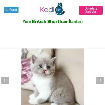
Ücretsiz
Menü
İlan Ver
Yeni
British Shorthair
İlanları