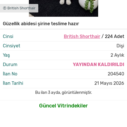
⦿ British Shorthair
Güzellik abidesi şirine teslime hazır
Cinsi
British Shorthair
/ 224 Adet
Cinsiyet
Dişi
Yaş
2 Aylık
Durum
YAYINDAN KALDIRILDI
İlan No
204540
İlan Tarihi
21 Mayıs 2026
Bu ilan
3 ayda
,
görüntülenmiştir.
Güncel Vitrindekiler