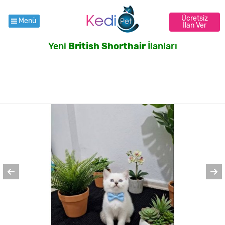
Ücretsiz
Menü
İlan Ver
Yeni
British Shorthair
İlanları