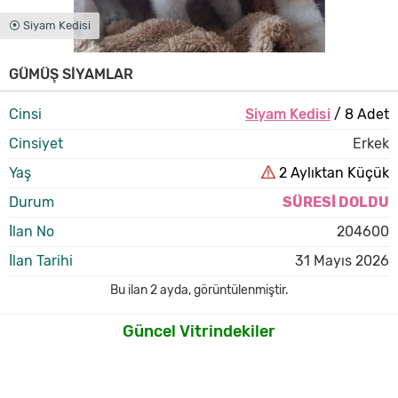
⦿ Siyam Kedisi
GÜMÜŞ SİYAMLAR
Cinsi
Siyam Kedisi
/ 8 Adet
Cinsiyet
Erkek
Yaş
2 Aylıktan Küçük
Durum
SÜRESİ DOLDU
İlan No
204600
İlan Tarihi
31 Mayıs 2026
Bu ilan
2 ayda
,
görüntülenmiştir.
Güncel Vitrindekiler