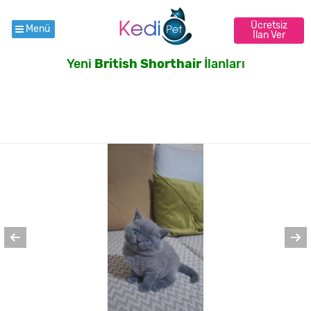
Ücretsiz
Menü
İlan Ver
Yeni
British Shorthair
İlanları