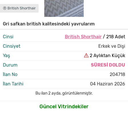
⦿ British Shorthair
Gri safkan british kalitesindeki yavrularım
Cinsi
British Shorthair
/ 218 Adet
Cinsiyet
Erkek ve Dişi
Yaş
2 Aylıktan Küçük
Durum
SÜRESİ DOLDU
İlan No
204718
İlan Tarihi
04 Haziran 2026
Bu ilan
2 ayda
,
görüntülenmiştir.
Güncel Vitrindekiler