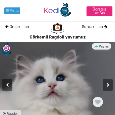
Ücretsiz
Menü
İlan Ver
Önceki İlan
5
Sonraki İlan
Görkemli Ragdoll yavrumuz
Paylaş
⦿ Ragdoll