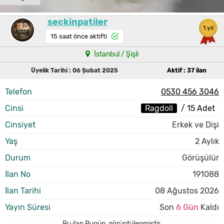
seckinpatiler
1.yıl
15 saat önce aktifti
İstanbul / Şişli
Üyelik Tarihi : 06 Şubat 2025
Aktif : 37 ilan
Telefon
0530 456 3046
Cinsi
Ragdoll
/ 15 Adet
Cinsiyet
Erkek ve Dişi
Yaş
2 Aylık
Durum
Görüşülür
İlan No
191088
İlan Tarihi
08 Ağustos 2026
Yayın Süresi
Son
6 Gün
Kaldı
Bu ilan
Bugün
,
görüntülenmiştir.