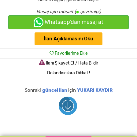
Mesaj için müsait (
çevrimiçi)
Whatsapp'dan mesaj at
İlan Açıklamasını Oku
Favorilerime Ekle
İlanı Şikayet Et / Hata Bildir
Dolandırıcılara Dikkat !
Sonraki
güncel ilan
için
YUKARI KAYDIR