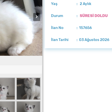
Yaş
: 2 Aylık
Durum
:
SÜRESİ DOLDU
İlan No
: 157656
İlan Tarihi
: 03 Ağustos 2026