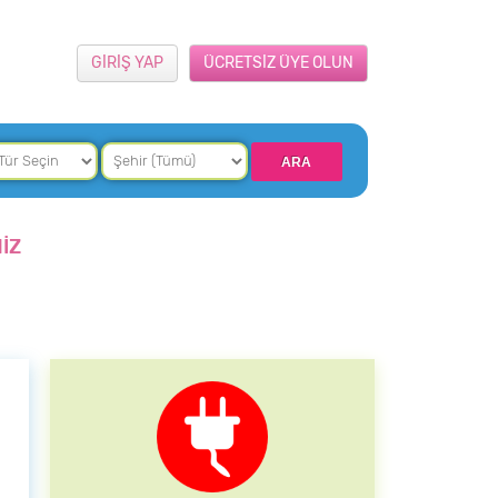
GİRİŞ YAP
ÜCRETSİZ ÜYE OLUN
İZ