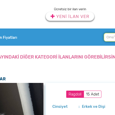
Ücretsiz bir ilan verin
YENİ İLAN VER
an Fiyatları
AYINDAKİ DİĞER KATEGORİ İLANLARINI GÖREBİLİRSİN
LAR
Ragdoll
15 Adet
Cinsiyet
: Erkek ve Dişi