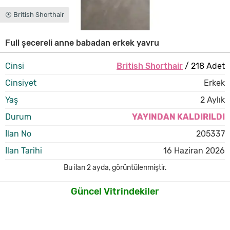
⦿ British Shorthair
Full şecereli anne babadan erkek yavru
Cinsi
British Shorthair
/ 218 Adet
Cinsiyet
Erkek
Yaş
2 Aylık
Durum
YAYINDAN KALDIRILDI
İlan No
205337
İlan Tarihi
16 Haziran 2026
Bu ilan
2 ayda
,
görüntülenmiştir.
Güncel Vitrindekiler