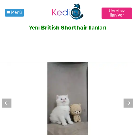
Ücretsiz
Menü
İlan Ver
Yeni
British Shorthair
İlanları