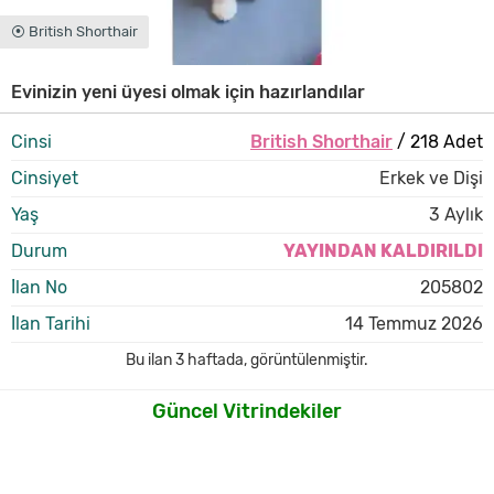
⦿ British Shorthair
Evinizin yeni üyesi olmak için hazırlandılar
Cinsi
British Shorthair
/ 218 Adet
Cinsiyet
Erkek ve Dişi
Yaş
3 Aylık
Durum
YAYINDAN KALDIRILDI
İlan No
205802
İlan Tarihi
14 Temmuz 2026
Bu ilan
3 haftada
,
görüntülenmiştir.
Güncel Vitrindekiler