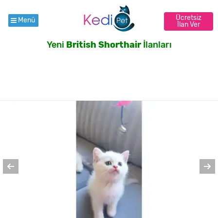
Ücretsiz
Menü
İlan Ver
Yeni
British Shorthair
İlanları