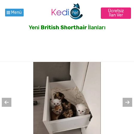
Ücretsiz
Menü
İlan Ver
Yeni
British Shorthair
İlanları